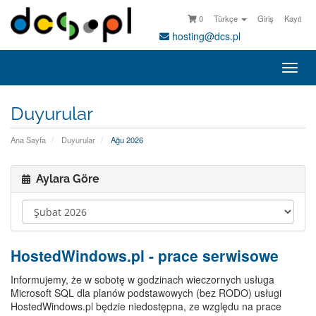
0
Türkçe
Giriş
Kayıt
hosting@dcs.pl
Gezi
değiş
Duyurular
Ana Sayfa
Duyurular
Ağu 2026
Aylara Göre
HostedWindows.pl - prace serwisowe
Informujemy, że w sobotę w godzinach wieczornych usługa
Microsoft SQL dla planów podstawowych (bez RODO) usługi
HostedWindows.pl będzie niedostępna, ze względu na prace