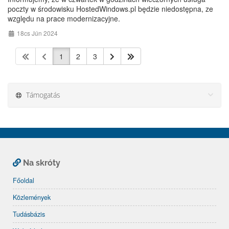
poczty w środowisku HostedWindows.pl będzie niedostępna, ze
względu na prace modernizacyjne.
18cs Jún 2024
1
2
3
Támogatás
Na skróty
Főoldal
Közlemények
Tudásbázis