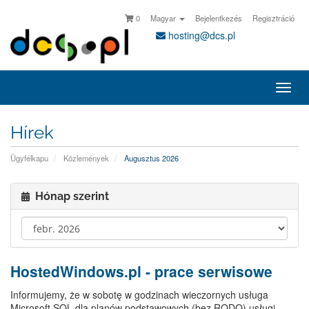
0
Magyar
Bejelentkezés
Regisztráció
hosting@dcs.pl
Vált
a
navi
Hírek
Ügyfélkapu
Közlemények
Augusztus 2026
Hónap szerint
HostedWindows.pl - prace serwisowe
Informujemy, że w sobotę w godzinach wieczornych usługa
Microsoft SQL dla planów podstawowych (bez RODO) usługi