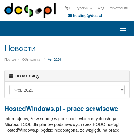
0
Русский
Вход
Регистрация
hosting@dcs.pl
Пер
нав
Новости
Портал
Объявления
Авг 2026
по месяцу
HostedWindows.pl - prace serwisowe
Informujemy, że w sobotę w godzinach wieczornych usługa
Microsoft SQL dla planów podstawowych (bez RODO) usługi
HostedWindows.pl będzie niedostępna, ze względu na prace