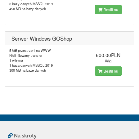
3 bazy danych MSSQL 2019
450 MB na bazy danych
Bestil nu
Serwer Windows GOShop
5 GB przestrzeni na WWW
600.00PLN
Nielimitowany transfer
1 witryna
Årlig
1 baza danych MSSQL 2019
300 MB na bazę danych
Bestil nu
Na skróty