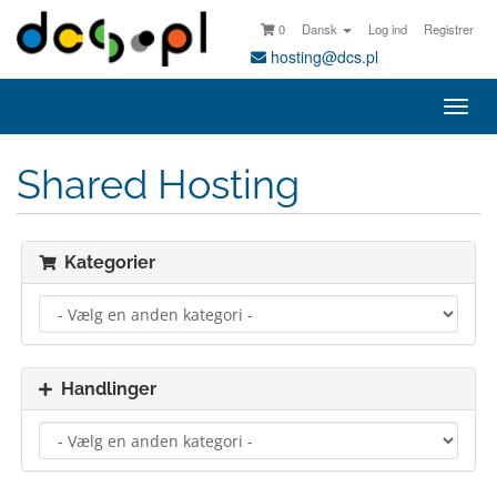
0
Dansk
Log ind
Registrer
hosting@dcs.pl
Skift
navi
Shared Hosting
Kategorier
Handlinger