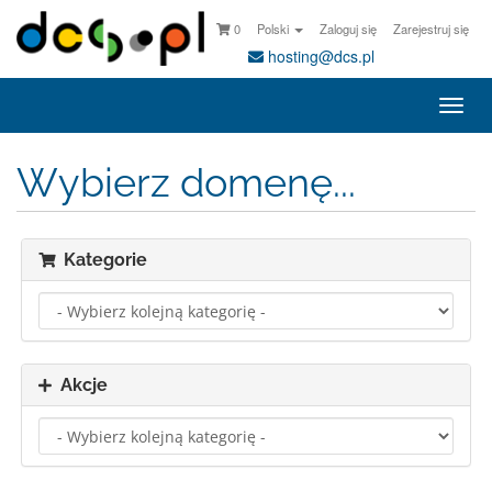
0
Polski
Zaloguj się
Zarejestruj się
hosting@dcs.pl
Togg
navi
Wybierz domenę...
Kategorie
Akcje