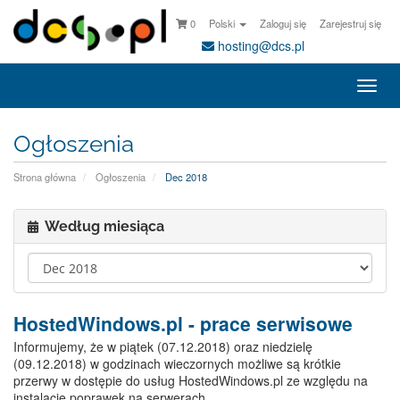
0
Polski
Zaloguj się
Zarejestruj się
hosting@dcs.pl
Togg
navi
Ogłoszenia
Strona główna
Ogłoszenia
Dec 2018
Według miesiąca
HostedWindows.pl - prace serwisowe
Informujemy, że w piątek (07.12.2018) oraz niedzielę
(09.12.2018) w godzinach wieczornych możliwe są krótkie
przerwy w dostępie do usług HostedWindows.pl ze względu na
instalacje poprawek na serwerach.