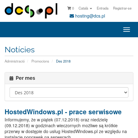
0
Català
Entrada
Registrar-se
hosting@dcs.pl
Canv
la
nave
Notícies
Administració
Promocions
Des 2018
Per mes
HostedWindows.pl - prace serwisowe
Informujemy, że w piątek (07.12.2018) oraz niedzielę
(09.12.2018) w godzinach wieczornych możliwe są krótkie
przerwy w dostępie do usług HostedWindows.pl ze względu na
instalacje poprawek na serwerach.