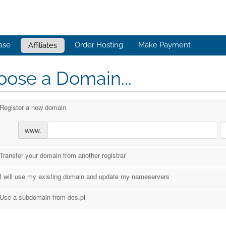
ase
Order Hosting
Make Payment
Affiliates
ose a Domain...
Register a new domain
www.
Transfer your domain from another registrar
I will use my existing domain and update my nameservers
Use a subdomain from dcs.pl