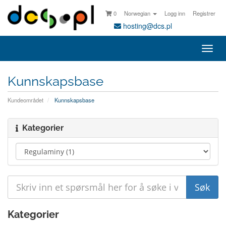
0
Norwegian
Logg inn
Registrer
hosting@dcs.pl
Bytt
navi
Kunnskapsbase
Kundeområdet
Kunnskapsbase
Kategorier
Kategorier