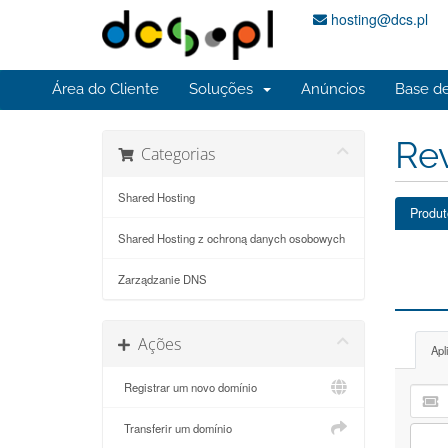
hosting@dcs.pl
Área do Cliente
Soluções
Anúncios
Base d
Re
Categorias
Shared Hosting
Produ
Shared Hosting z ochroną danych osobowych
Zarządzanie DNS
Ações
Apl
Registrar um novo domínio
Transferir um domínio