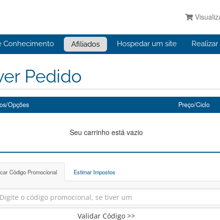
Visualiz
e Conhecimento
Hospedar um site
Realiza
Afiliados
ver Pedido
tos/Opções
Preço/Ciclo
Seu carrinho está vazio
icar Código Promocional
Estimar Impostos
Validar Código >>