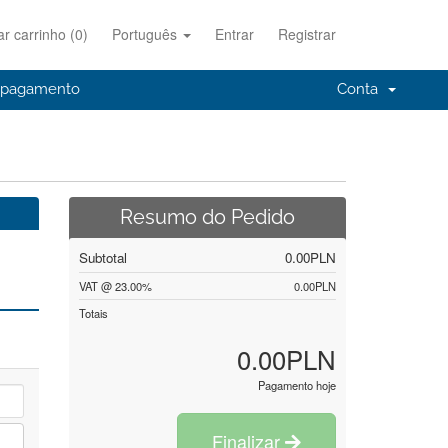
ar carrinho (
0
)
Português
Entrar
Registrar
r pagamento
Conta
Resumo do Pedido
Subtotal
0.00PLN
VAT @ 23.00%
0.00PLN
Totais
0.00PLN
Pagamento hoje
Finalizar