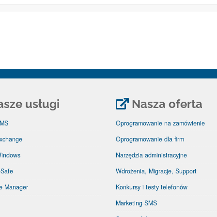
sze usługi
Nasza oferta
SMS
Oprogramowanie na zamówienie
xchange
Oprogramowanie dla firm
Windows
Narzędzia administracyjne
eSafe
Wdrożenia, Migracje, Support
re Manager
Konkursy i testy telefonów
Marketing SMS