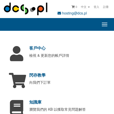
0
中文
登入
註冊
hosting@dcs.pl
切
換
導
覽
客戶中心
檢視 & 更新您的帳戶詳情
閃存教學
向我們下訂單
知識庫
瀏覽我們的 KB 以獲取常見問題解答