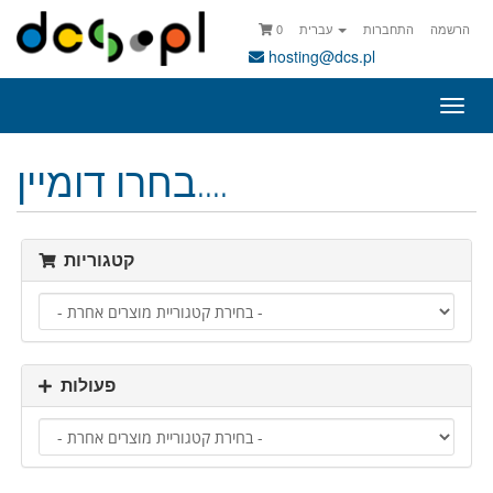
0
עברית
התחברות
הרשמה
hosting@dcs.pl
פעלת
ניווט
בחרו דומיין....
קטגוריות
פעולות